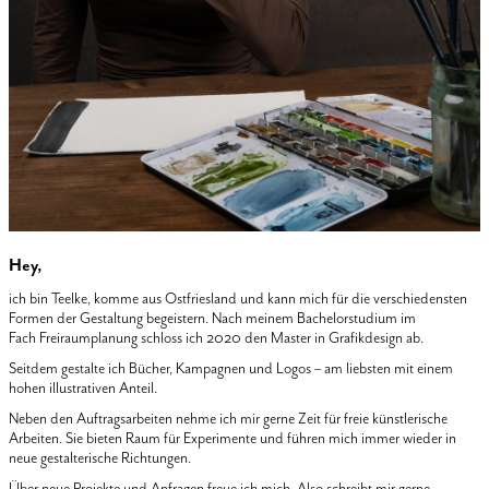
Hey,
ich bin Teelke, komme aus Ostfriesland und kann mich für die verschiedensten
Formen der Gestaltung begeistern. Nach meinem Bachelorstudium im
Fach Freiraumplanung schloss ich 2020 den Master in Grafikdesign ab.
Seitdem gestalte ich Bücher, Kampagnen und Logos – am liebsten mit einem
hohen illustrativen Anteil.
Neben den Auftragsarbeiten nehme ich mir gerne Zeit für freie künstlerische
Arbeiten. Sie bieten Raum für Experimente und führen mich immer wieder in
neue gestalterische Richtungen.
Über neue Projekte und Anfragen freue ich mich. Also schreibt mir gerne.