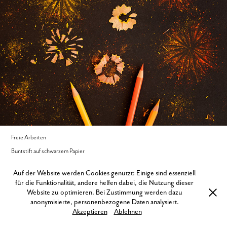
Freie Arbeiten
Buntstift auf schwarzem Papier
Auf der Website werden Cookies genutzt: Einige sind essenziell
für die Funktionalität, andere helfen dabei, die Nutzung dieser
Website zu optimieren. Bei Zustimmung werden dazu
anonymisierte, personenbezogene Daten analysiert.
Akzeptieren
Ablehnen
Impressum und Datenschutz